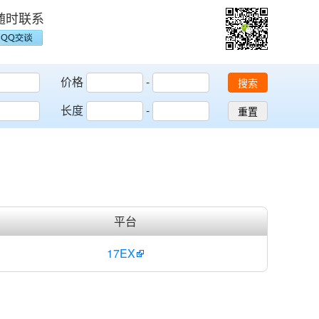
随时联系
价格
-
搜索
长度
-
重置
平台
17EX