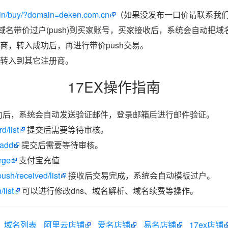
in/buy/?domain=deken.com.cn
（如果没发布一口价请联系我们带
把域名带价过户(push)到买家账号，买家接收后，系统会自动把
商，转入成功后，再进行带价push交易。
转入到其它注册商。
17EX操作指南
功后，系统会自动发送验证邮件，登录邮箱后进行邮件验证。
d/list
提交后需要等待审核。
/add
提交后需要等待审核。
rge
支付宝充值
ush/received/list
接收后交易完成，系统会自动模板过户。
list
可以进行修改dns、域名解析、域名续费等操作。
域名列表
阿里云店铺
爱名店铺
易名店铺
17ex店铺