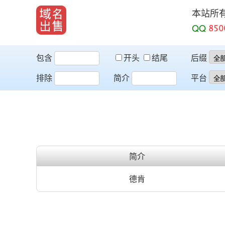
本站所
QQ
包含
开头
结尾
后缀
排除
简介
平台
简介
德肯